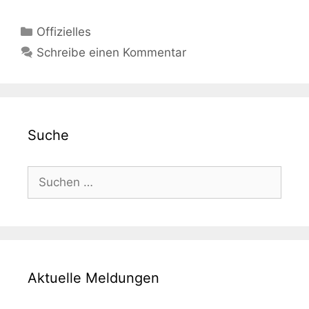
Kategorien
Offizielles
Schreibe einen Kommentar
Suche
Suche
nach:
Aktuelle Meldungen