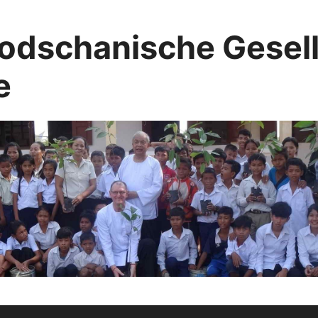
dschanische Gesells
e